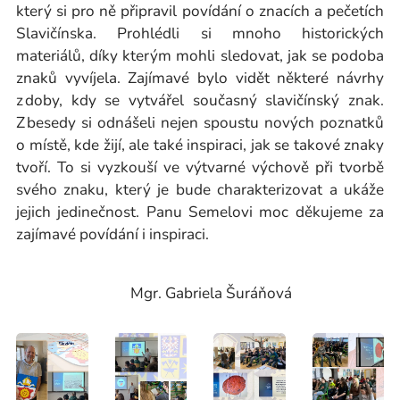
který si pro ně připravil povídání o znacích a pečetích
Slavičínska. Prohlédli si mnoho historických
materiálů, díky kterým mohli sledovat, jak se podoba
znaků vyvíjela. Zajímavé bylo vidět některé návrhy
z doby, kdy se vytvářel současný slavičínský znak.
Z besedy si odnášeli nejen spoustu nových poznatků
o místě, kde žijí, ale také inspiraci, jak se takové znaky
tvoří. To si vyzkouší ve výtvarné výchově při tvorbě
svého znaku, který je bude charakterizovat a ukáže
jejich jedinečnost. Panu Semelovi moc děkujeme za
zajímavé povídání i inspiraci.
Mgr. Gabriela Šuráňová