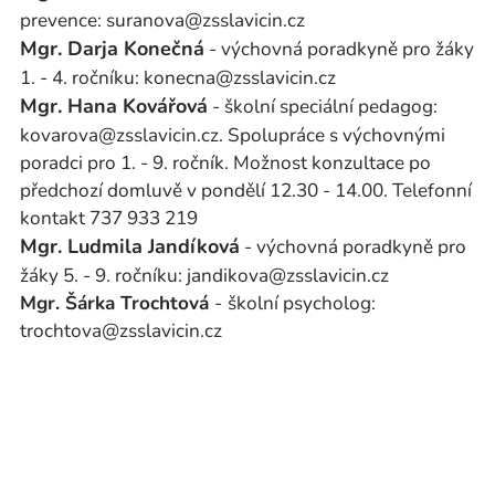
prevence: suranova@zsslavicin.cz
Mgr. Darja Konečná
- výchovná poradkyně pro žáky
1. - 4. ročníku: konecna@zsslavicin.cz
Mgr. Hana Kovářová
- školní speciální pedagog:
kovarova@zsslavicin.cz. Spolupráce s výchovnými
poradci pro 1. - 9. ročník. Možnost konzultace po
předchozí domluvě v pondělí 12.30 - 14.00. Telefonní
kontakt 737 933 219
Mgr. Ludmila Jandíková
- výchovná poradkyně pro
žáky 5. - 9. ročníku: jandikova@zsslavicin.cz
Mgr. Šárka Trochtová
-
školní psycholog:
trochtova@zsslavicin.cz