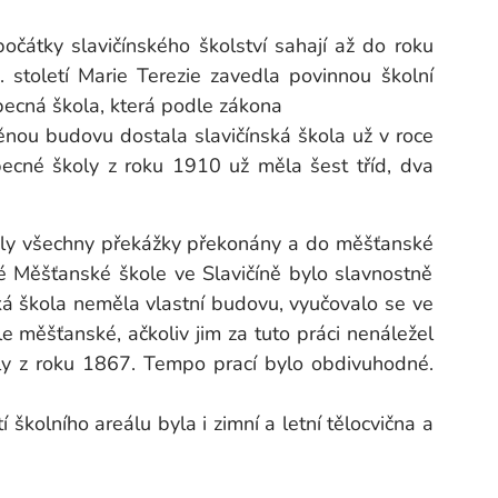
očátky slavičínského školství sahají až do roku
. století Marie Terezie zavedla povinnou školní
becná škola, která podle zákona
děnou budovu dostala slavičínská škola už v roce
ecné školy z roku 1910 už měla šest tříd, dva
yly všechny překážky překonány a do měšťanské
é Měšťanské škole ve Slavičíně bylo slavnostně
ská škola neměla vlastní budovu, vyučovalo se ve
le měšťanské, ačkoliv jim za tuto práci nenáležel
oly z roku 1867. Tempo prací bylo obdivuhodné.
školního areálu byla i zimní a letní tělocvična a