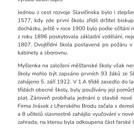
Jednou z cest rozvoje Slavičínska bylo i zlepš
1577, kdy zde první školu zřídil držitel bisku
docházku, ještě v roce 1900 bylo podle sčítání
z roku 1896 poskytovala základní vzdělání, neje
1807. Dvojtřídní škola postavená po požáru v
kabinety a sborovnu.
Myšlenka na založení měšťanské školy však ne
školy mohlo být zapsáno prvních 93 žáků ze Sl
zahájeno 5. září 1922. V 1.A třídě zasedlo do l
třídách obecné školy, byly používány její pomůck
plat. Zároveň probíhala jednání o stavbě nové
Firma Jirásek z Uherského Brodu začala s demoli
a 8 učitelů slavnostně zahájilo vyučování v nové
zahrada, na kterou byla odkoupena část farské l