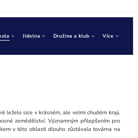
kola
Jídelna
Družina a klub
Více
é leželo sice v krásném, ale velmi chudém kraji,
ýnosné zemědělství. Významným přilepšením pro
ikem v této oblasti dlouho zůstávala továrna na