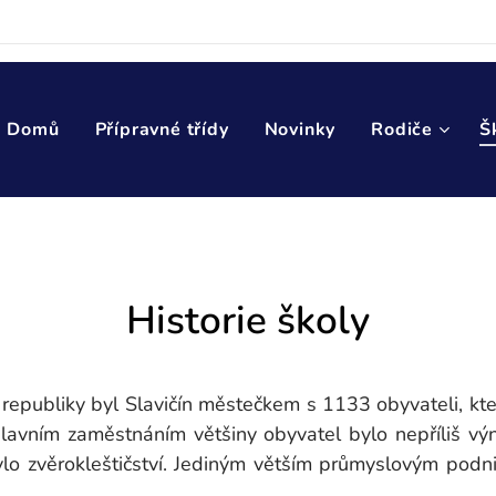
Domů
Přípravné třídy
Novinky
Rodiče
Š
Historie školy
republiky byl Slavičín městečkem s 1133 obyvateli, kter
Hlavním zaměstnáním většiny obyvatel bylo nepříliš v
bylo zvěrokleštičství. Jediným větším průmyslovým podn