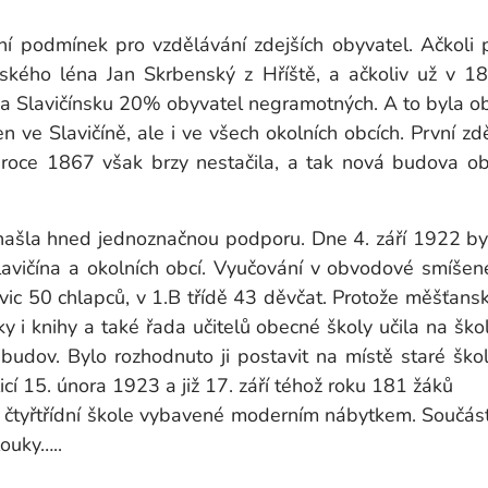
ení podmínek pro vzdělávání zdejších obyvatel. Ačkoli p
pského léna Jan Skrbenský z Hříště, a ačkoliv už v 18
 na Slavičínsku 20% obyvatel negramotných. A to byla o
n ve Slavičíně, ale i ve všech okolních obcích. První z
 roce 1867 však brzy nestačila, a tak nová budova ob
našla hned jednoznačnou podporu. Dne 4. září 1922 b
avičína a okolních obcí. Vyučování v obvodové smíšen
avic 50 chlapců, v 1.B třídě 43 děvčat. Protože měšťan
y i knihy a také řada učitelů obecné školy učila na ško
 budov. Bylo rozhodnuto ji postavit na místě staré šk
cí 15. února 1923 a již 17. září téhož roku 181 žáků
 čtyřtřídní škole vybavené moderním nábytkem. Součástí 
ouky…..