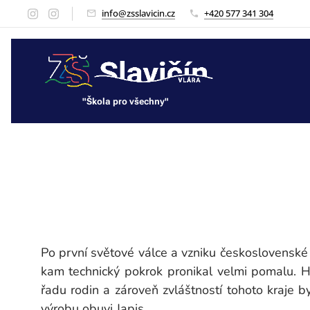
info@zsslavicin.cz
+420 577 341 304
"Škola pro všechny"
"Škola pro všechny"
Po první světové válce a vzniku československé 
kam technický pokrok pronikal velmi pomalu. 
řadu rodin a zároveň zvláštností tohoto kraje 
výrobu obuvi Japis.