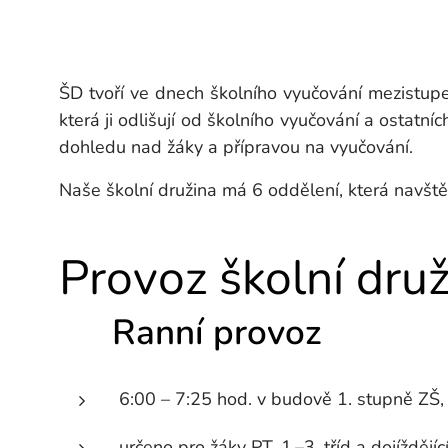
ŠD tvoří ve dnech školního vyučování mezistupe
která ji odlišují od školního vyučování a ostat
dohledu nad žáky a přípravou na vyučování.
Naše školní družina má 6 oddělení, která navštěvu
Provoz školní druž
🕘 Ranní provoz
6:00 – 7:25 hod. v budově 1. stupně ZŠ,
určeno pro žáky PT, 1.–3. tříd a dojíždějící