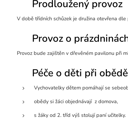
⏰ Prodloužený provoz
V době třídních schůzek je družina otevřena dle 
📅 Provoz o prázdninác
Provoz bude zajištěn v dřevěném pavilonu při m
🍽️ Péče o děti při obědě
Vychovatelky dětem pomáhají se sebeob
obědy si žáci objednávají z domova,
s žáky od 2. tříd výš stolují paní učitelky