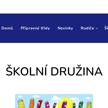
Domů
Přípravné třídy
Novinky
Rodiče
Š
ŠKOLNÍ DRUŽIN
A