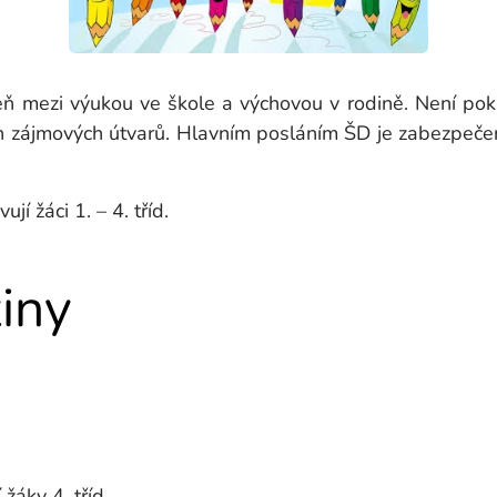
ň mezi výukou ve škole a výchovou v rodině. Není pok
ních zájmových útvarů. Hlavním posláním ŠD je zabezpečen
jí žáci 1. – 4. tříd.
iny
 žáky 4. tříd,