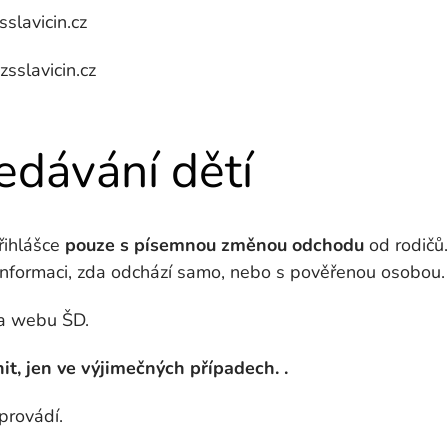
lavicin.cz
sslavicin.cz
edávání dětí
řihlášce
pouze s písemnou změnou odchodu
od rodičů.
nformaci, zda odchází samo, nebo s pověřenou osobou.
na webu ŠD.
it, jen ve výjimečných případech. .
provádí.