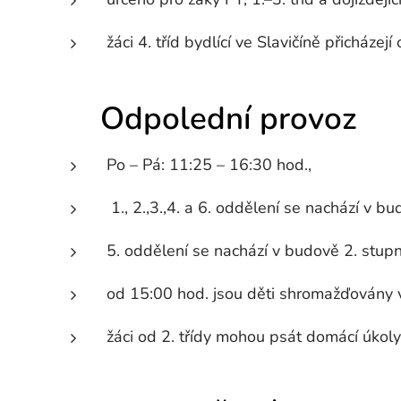
žáci 4. tříd bydlící ve Slavičíně přicházej
🌞 Odpolední provoz
Po – Pá: 11:25 – 16:30 hod.,
1., 2.,3.,4. a 6. oddělení se nachází v bu
5. oddělení se nachází v budově 2. stupn
od 15:00 hod. jsou děti shromažďovány v
žáci od 2. třídy mohou psát domácí úkol