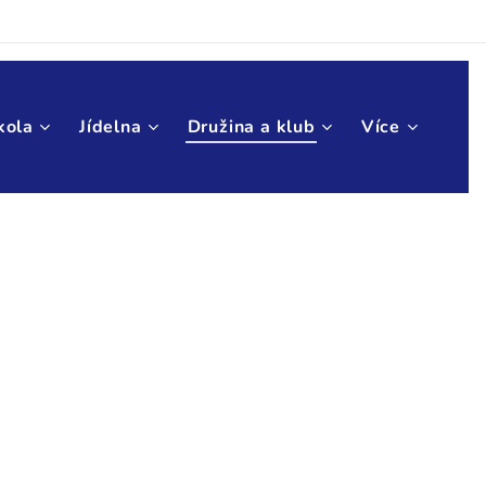
kola
Jídelna
Družina a klub
Více