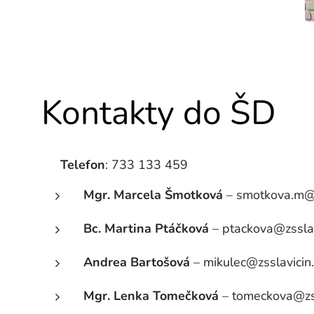
Kontakty do ŠD
📞
Telefon
: 733 133 459
Mgr. Marcela Šmotková
– smotkova.m@zs
Bc. Martina Ptáčková
– ptackova@zsslav
Andrea Bartošová
– mikulec@zsslavicin.
Mgr. Lenka Tomečková
– tomeckova@zss