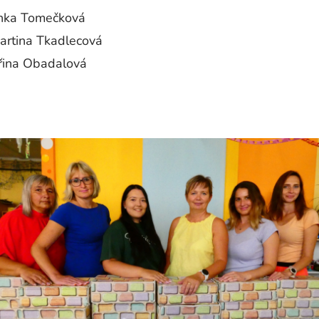
enka Tomečková
Martina Tkadlecová
eřina Obadalová