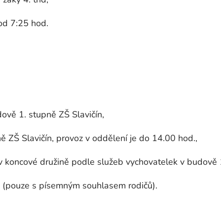
í od 7:25 hod.
dově 1. stupně ZŠ Slavičín,
ě ZŠ Slavičín, provoz v oddělení je do 14.00 hod.,
 koncové družině podle služeb vychovatelek v budově 1
y (pouze s písemným souhlasem rodičů).