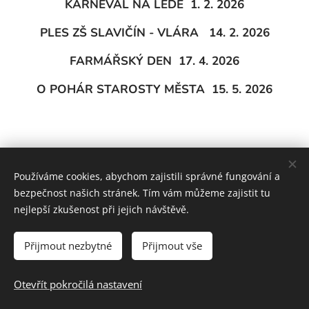
KARNEVAL
NA LEDĚ 1. 2. 2026
PLES ZŠ SLAVIČÍN - VLÁRA 14. 2. 2026
FARMÁŘSKÝ DEN 17. 4. 2026
O POHÁR STAROSTY MĚSTA 15. 5. 2026
Používáme cookies, abychom zajistili správné fungování a
bezpečnost našich stránek. Tím vám můžeme zajistit tu
nejlepší zkušenost při jejich návštěvě.
Školní web vytvořil team ZŠ Slavičín
Prohlášení o
Přijmout nezbytné
Přijmout vše
přístupnosti
Cookies
Otevřít pokročilá nastavení