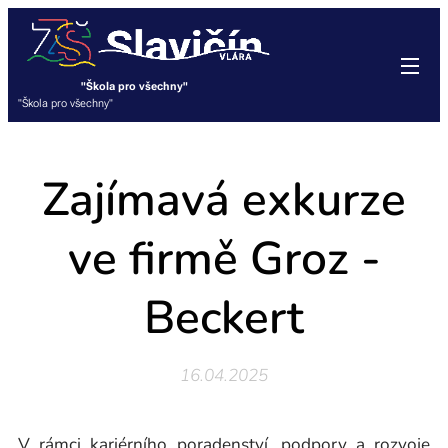
"Škola pro všechny"
"Škola pro všechny"
Zajímavá exkurze
ve firmě Groz -
Beckert
16.04.2025
V rámci kariérního poradenství, podpory a rozvoje