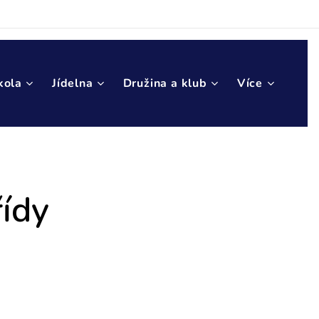
kola
Jídelna
Družina a klub
Více
řídy