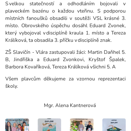
S velkou statečností a odhodláním bojovali v
plaveckém bazénu o každou vteřinu. S podporou
místních fanoušků obsadili v soutěži VSL krásné 3.
místo. Obrovského úspěchu dosáhl Eduard Zvonek,
který vybojoval v disciplíně kraula 1. místo a Tereza
Králíková, ta obsadila 3. příčku v disciplíně znak.
ZŠ Slavičín - Vlára zastupovali žáci: Martin Daňhel 5.
B, Jindřiška a Eduard Zvonkovi, Kryštof Špalek,
Barbora Kovaříková, Tereza Králíková všichni 5. A
Všem plavcům děkujeme za vzornou reprezentaci
školy.
Mgr. Alena Kantnerová