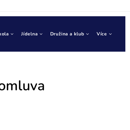
kola
Jídelna
Družina a klub
Více
tomluva