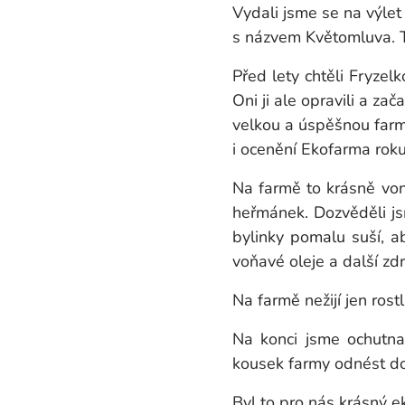
Vydali jsme se na výlet
s názvem Květomluva. T
Před lety chtěli Fryzel
Oni ji ale opravili a zač
velkou a úspěšnou farmu
i ocenění Ekofarma rok
Na farmě to krásně von
heřmánek. Dozvěděli jsme
bylinky pomalu suší, ab
voňavé oleje a další zd
Na farmě nežijí jen rost
Na konci jsme ochutnal
kousek farmy odnést dom
Byl to pro nás krásný ek