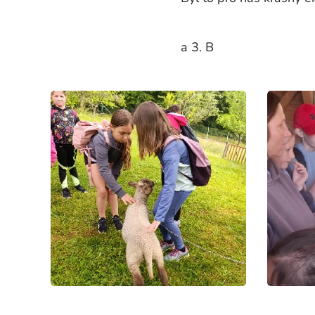
Žá
a 3. B