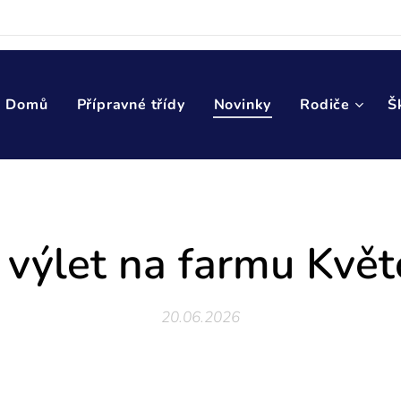
Domů
Přípravné třídy
Novinky
Rodiče
Š
 výlet na farmu Kvě
20.06.2026