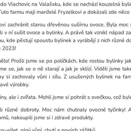
 do Vlachovic na Valašsku, kde se nachází kouzelná byl
uto farmu mají manželé Fryzelkovi a dokázali zde něco
kovi zachránit starou dřevěnou sušírnu ovoce. Byla moc st
ali v ní sušit ovoce a bylinky. A právě tak vznikl nápad z
, kde pěstují spoustu bylinek a vyrábějí z nich různé d
u 2023!
ělo! Prošli jsme se po políčkách, kde rostou bylinky 
 se, jak se o ně starají a jak je sklízí. Viděli jsme ta
y si zachovaly vůni i sílu. Z usušených bylinek na farm
ravé výrobky.
liny, ale i zvířata. Mohli jsme si pohrát s ovečkou, což b
i různé dobroty. Moc nám chutnaly ovocné tyčinky! A
ů, nakoupili jsme si i zdravé produkty.
o-výlet, plný vůní, chutí a nových zážitků.