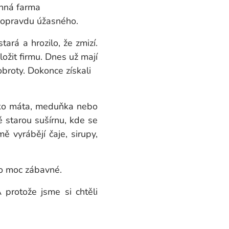
inná farma
 opravdu úžasného.
ará a hrozilo, že zmizí.
aložit firmu. Dnes už mají
obroty. Dokonce získali
jako máta, meduňka nebo
ké starou sušírnu, kde se
ě vyrábějí čaje, sirupy,
ylo moc zábavné.
 protože jsme si chtěli