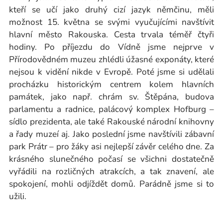
kteří se učí jako druhý cizí jazyk němčinu, měli
možnost 15. května se svými vyučujícími navštívit
hlavní město Rakouska. Cesta trvala téměř čtyři
hodiny. Po příjezdu do Vídně jsme nejprve v
Přírodovědném muzeu zhlédli úžasné exponáty, které
nejsou k vidění nikde v Evropě. Poté jsme si udělali
procházku historickým centrem kolem hlavních
památek, jako např. chrám sv. Štěpána, budova
parlamentu a radnice, palácový komplex Hofburg –
sídlo prezidenta, ale také Rakouské národní knihovny
a řady muzeí aj. Jako poslední jsme navštívili zábavní
park Prátr – pro žáky asi nejlepší závěr celého dne. Za
krásného slunečného počasí se všichni dostatečně
vyřádili na rozličných atrakcích, a tak znavení, ale
spokojení, mohli odjíždět domů. Parádně jsme si to
užili.