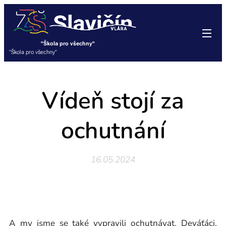
"Škola pro všechny"
"Škola pro všechny"
Vídeň stojí za
ochutnání
16.05.2024
A my jsme se také vypravili ochutnávat. Deváťáci,