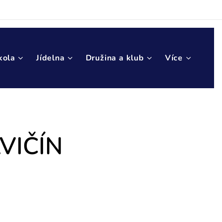
kola
Jídelna
Družina a klub
Více
AVIČÍN