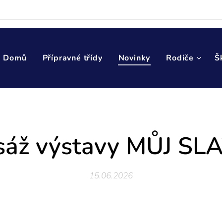
Domů
Přípravné třídy
Novinky
Rodiče
Š
sáž výstavy MŮJ SL
15.06.2026