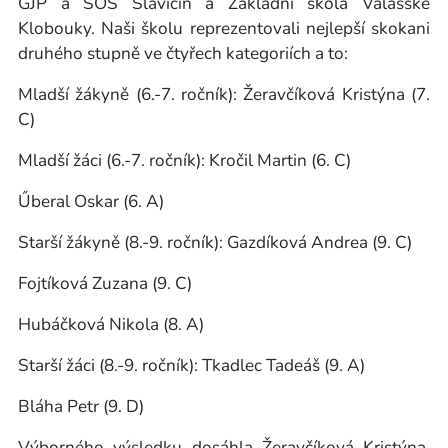
GJP a SOŠ Slavičín a Základní škola Valašské
Klobouky. Naši školu reprezentovali nejlepší skokani
druhého stupně ve čtyřech kategoriích a to:
Mladší žákyně (6.-7. ročník): Žeravčíková Kristýna (7.
C)
Mladší žáci (6.-7. ročník): Kročil Martin (6. C)
Űberal Oskar (6. A)
Starší žákyně (8.-9. ročník): Gazdíková Andrea (9. C)
Fojtíková Zuzana (9. C)
Hubáčková Nikola (8. A)
Starší žáci (8.-9. ročník): Tkadlec Tadeáš (9. A)
Bláha Petr (9. D)
Výborného výsledku dosáhla Žeravčíková Kristýna,