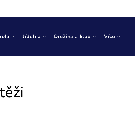
kola
Jídelna
Družina a klub
Více
těži