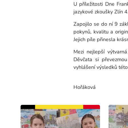
U příležitosti Dne Fra
jazykové zkoušky Zlín 4
Zapojilo se do ní 9 zák
pokynů, kvalitu a origin
Jejich píle přinesla krá
Mezi nejlepší výtvarn
Děvčata si převezmou
vyhlášení výsledků tét
Mg
Hořáková