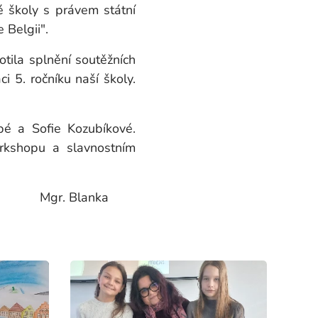
é školy s právem státní
 Belgii".
otila splnění soutěžních
ci 5. ročníku naší školy.
pé a Sofie Kozubíkové.
rkshopu a slavnostním
nka