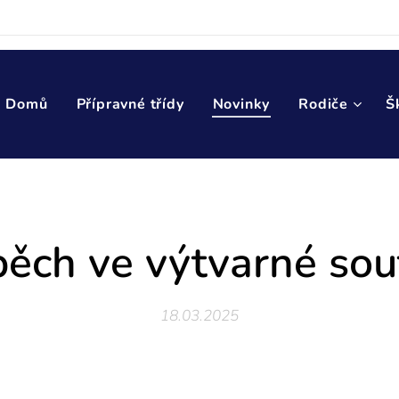
Domů
Přípravné třídy
Novinky
Rodiče
Š
ěch ve výtvarné sou
18.03.2025