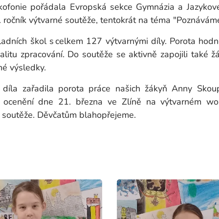
nkofonie pořádala Evropská sekce Gymnázia a Jazykov
. ročník výtvarné soutěže, tentokrát na téma "Poznáváme
ladních škol s celkem 127 výtvarnými díly. Porota hodn
alitu zpracování. Do soutěže se aktivně zapojili také žá
sné výsledky.
á díla zařadila porota práce našich žákyň Anny Skou
 ocenění dne 21. března ve Zlíně na výtvarném wo
o soutěže. Děvčatům blahopřejeme.
r. Bla