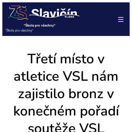
"Škola pro všechny"
"Škola pro všechny"
Třetí místo v
atletice VSL nám
zajistilo bronz v
konečném pořadí
soutěže VSL