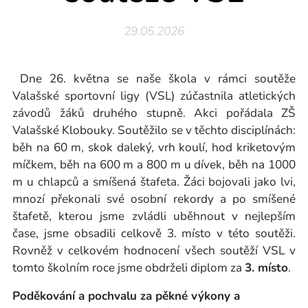
29.05.2026
Dne 26. května se naše škola v rámci soutěže
Valašské sportovní ligy (VSL) zúčastnila atletických
závodů žáků druhého stupně. Akci pořádala ZŠ
Valašské Klobouky. Soutěžilo se v těchto disciplínách:
běh na 60 m, skok daleký, vrh koulí, hod kriketovým
míčkem, běh na 600 m a 800 m u dívek, běh na 1000
m u chlapců a smíšená štafeta. Žáci bojovali jako lvi,
mnozí překonali své osobní rekordy a po smíšené
štafetě, kterou jsme zvládli uběhnout v nejlepším
čase, jsme obsadili celkově 3. místo v této soutěži.
Rovněž v celkovém hodnocení všech soutěží VSL v
tomto školním roce jsme obdrželi diplom za
3. místo
.
Poděkování a pochvalu za pěkné výkony a