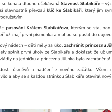
ch se konala dlouho očekávaná
Slavnost Slabikáře
– výz
i si slavnostně převzali
klíč ke Slabikáři
, který jim sy
odružstvím.
áci
pasováni Králem Slabikářova
, kterým se stal pan 
 kteří už znají první písmenka a mohou se pustit do objevo
ový nádech – děti měly za úkol
zachránit princeznu Jů
ely splnit první úkoly ze Slabikáře a dokázat, že už umí
vládly na jedničku a princezna Jůlinka byla zachráněna!
adosti, úsměvů a nadšení z nového začátku. Všem
vilo a aby se s každou stránkou Slabikáře otevíral nový 
ní učitelk