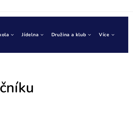
kola
Jídelna
Družina a klub
Více
očníku