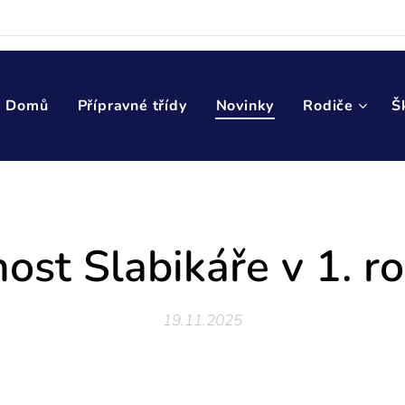
Domů
Přípravné třídy
Novinky
Rodiče
Š
ost Slabikáře v 1. r
19.11.2025