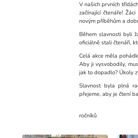
V našich prvních třídá
začínající čtenáře! Žác
novým příběhům a dobr
Během slavnosti byli ž
oficiálně stali čtenáři,
Celá akce měla pohádk
Aby ji vysvobodily, mus
jak to dopadlo? Úkoly z
Slavnost byla plná r
přejeme, aby je čtení ba
Tříd
ročníků