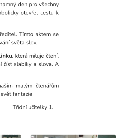
namný den pro všechny
mbolicky otevřel cestu k
ředitel. Tímto aktem se
vání světa slov.
linku
, která miluje čtení.
 číst slabiky a slova. A
 našim malým čtenářům
svět fantazie.
y 1.