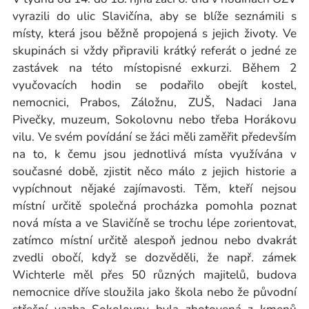
vyrazili do ulic Slavičína, aby se blíže seznámili s
místy, která jsou běžně propojená s jejich životy. Ve
skupinách si vždy připravili krátký referát o jedné ze
zastávek na této místopisné exkurzi. Během 2
vyučovacích hodin se podařilo obejít kostel,
nemocnici, Prabos, Záložnu, ZUŠ, Nadaci Jana
Pivečky, muzeum, Sokolovnu nebo třeba Horákovu
vilu. Ve svém povídání se žáci měli zaměřit především
na to, k čemu jsou jednotlivá místa využívána v
současné době, zjistit něco málo z jejich historie a
vypíchnout nějaké zajímavosti. Těm, kteří nejsou
místní určitě společná procházka pomohla poznat
nová místa a ve Slavičíně se trochu lépe zorientovat,
zatímco místní určitě alespoň jednou nebo dvakrát
zvedli obočí, když se dozvěděli, že např. zámek
Wichterle měl přes 50 různých majitelů, budova
nemocnice dříve sloužila jako škola nebo že původní