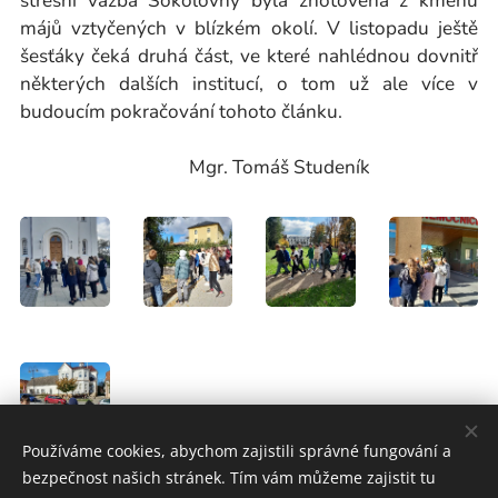
střešní vazba Sokolovny byla zhotovená z kmenů
májů vztyčených v blízkém okolí. V listopadu ještě
šesťáky čeká druhá část, ve které nahlédnou dovnitř
některých dalších institucí, o tom už ale více v
budoucím pokračování tohoto článku.
Mgr. Tomáš Studeník
Používáme cookies, abychom zajistili správné fungování a
bezpečnost našich stránek. Tím vám můžeme zajistit tu