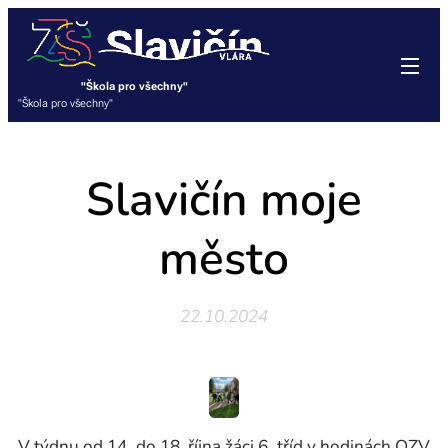
"Škola pro všechny"
"Škola pro všechny"
Slavičín moje
město
22.10.2024
V týdnu od 14. do 18. října žáci 6. tříd v hodinách OZV