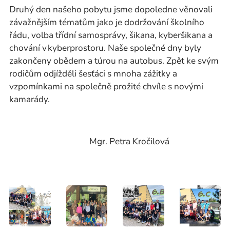
Druhý den našeho pobytu jsme dopoledne věnovali
závažnějším tématům jako je dodržování školního
řádu, volba třídní samosprávy, šikana, kyberšikana a
chování v kyberprostoru. Naše společné dny byly
zakončeny obědem a túrou na autobus. Zpět ke svým
rodičům odjížděli šesťáci s mnoha zážitky a
vzpomínkami na společně prožité chvíle s novými
kamarády.
Mgr. Petra Kročilová