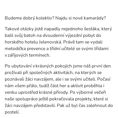
Budeme dobrý kolektiv? Najdu si nové kamarády?
Takové otázky jistě napadly nejednoho šesťáka, který
balil svůj batoh na dvoudenní výjezdní pobyt do
horského hotelu Jelenovská. Právě tam se vydali
metodička prevence a třídní učitelé se svými třídami
v zářijových termínech.
Po ubytování v krásných pokojích jsme náš první den
prožívali při společných aktivitách, na kterých se
poznávali žáci navzájem, ale i se svými učiteli. Počasí
nám všem přálo, tudíž část her a aktivit proběhla i
venku uprostřed krásné přírody. Po výborné večeři
naše spolupráce ještě pokračovala projekty, které si
žáci navzájem představili. Pak už byl čas zalehnout do
postelí.