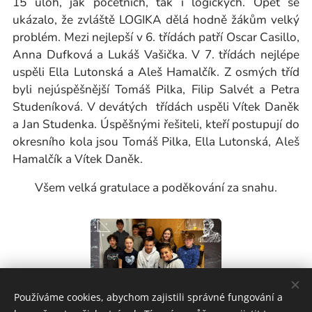
15 úloh, jak početních, tak i logických. Opět se
ukázalo, že zvláště LOGIKA dělá hodně žákům velký
problém. Mezi nejlepší v 6. třídách patří Oscar Casillo,
Anna Dufková a Lukáš Vašička. V 7. třídách nejlépe
uspěli Ella Lutonská a Aleš Hamalčík. Z osmých tříd
byli nejúspěšnější Tomáš Pilka, Filip Salvét a Petra
Studeníková. V devátých třídách uspěli Vítek Daněk
a Jan Studenka. Úspěšnými řešiteli, kteří postupují do
okresního kola jsou Tomáš Pilka, Ella Lutonská, Aleš
Hamalčík a Vítek Daněk.
Všem velká gratulace a poděkování za snahu.
Používáme cookies, abychom zajistili správné fungování a