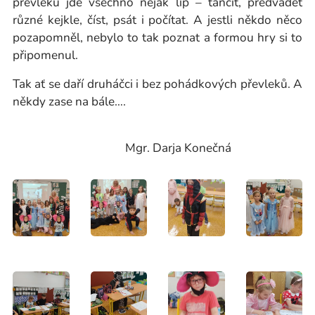
převleku jde všechno nějak líp – tančit, předvádět
různé kejkle, číst, psát i počítat. A jestli někdo něco
pozapomněl, nebylo to tak poznat a formou hry si to
připomenul.
Tak ať se daří druháčci i bez pohádkových převleků. A
někdy zase na bále….
Mgr. Darja Konečná