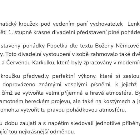
matický kroužek pod vedením paní vychovatelek Len
děti 1. stupně krásné divadelní představení plné pohádek
edstaveny pohádky Popelka dle textu Boženy Němcové
y. Toto divadelní vystoupení v sobě zahrnovalo také 
 a Červenou Karkulku, které byly zpracovány v moderní
kroužku předvedly perfektní výkony, které si zaslouž
c doprovázeno známými veselými písněmi, k jejich
 čímž se vytvořila velmi příjemná a hravá atmosféra. Bylo
samotném hereckém projevu, ale také na kostýmech a 
pomohla vytvořit tu pravou pohádkovou atmosféru.
ou dobu zaujatí a s napětím sledovali jednotlivé příběhy.
ující tou nejkrásnější odměnou.