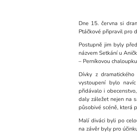
Dne 15. června si dra
Ptáčkové připravil pro 
Postupně jim byly př
názvem Setkání u Aničk
– Perníkovou chaloupku
Dívky z dramatického 
vystoupení bylo naví
přidávalo i obecenstvo,
daly záležet nejen na 
působivé scéně, která 
Malí diváci byli po cel
na závěr byly pro účink