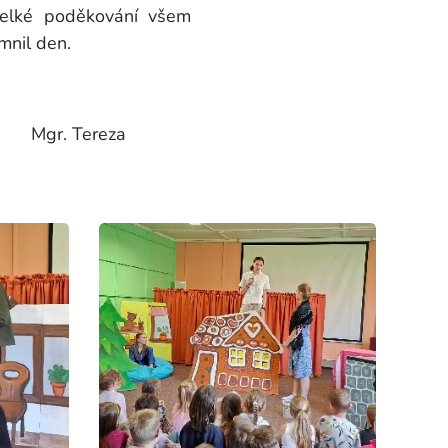
velké poděkování všem
mnil den.
za