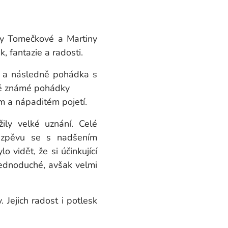
ky Tomečkové a Martiny
, fantazie a radosti.
 a následně pohádka s
dvě známé pohádky
m a nápaditém pojetí.
ily velké uznání. Celé
ž zpěvu se s nadšením
 vidět, že si účinkující
jednoduché, avšak velmi
 Jejich radost i potlesk