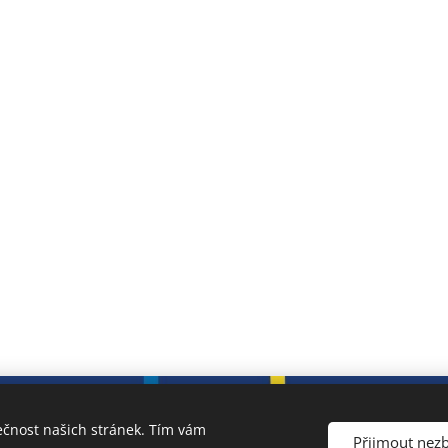
Školní web vytvořil team ZŠ Slavičín
Prohlášení o přístupnosti
ečnost našich stránek. Tím vám
Přijmout nez
Cookies