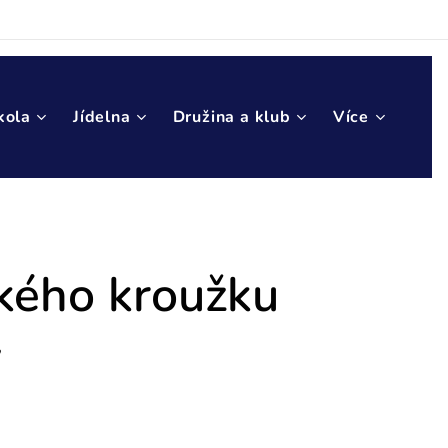
kola
Jídelna
Družina a klub
Více
kého kroužku
y