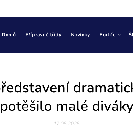
Domů
Přípravné třídy
Novinky
Rodiče
Š
ředstavení dramatic
potěšilo malé divák
17.06.2026