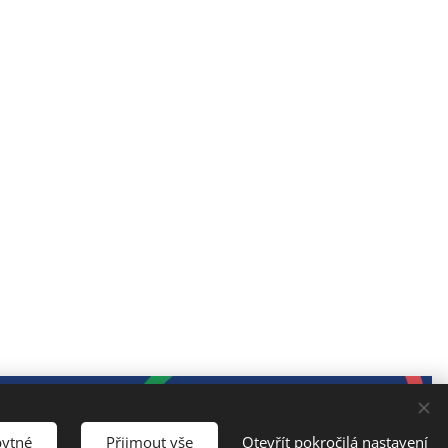
bytné
Přijmout vše
Otevřít pokročilá nastavení