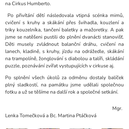
na Cirkus Humberto.
Po přivítání dětí následovala vtipná scénka mimů,
cvičení s kruhy a skákání přes švihadla, kouzlení a
triky kouzelníka, tančení baletky a mažoretky. A pak
jsme se natěšeni pustili do plnění dvanácti stanovišť.
Děti musely zvládnout balanční dráhu, cvičení na
lanech, kladině, s kruhy, jízdu na odrážedle, skákání
na trampolíně, žonglování s diabolou a talíři, skládání
puzzle, poznávání zvířat vystupujících v cirkuse aj.
Po splnění všech úkolů za odměnu dostaly balíček
plný sladkostí, na památku jsme udělali společnou
fotku a už se těšíme na další rok a společné setkání.
Mgr.
Lenka Tomečková a Bc. Martina Ptáčková