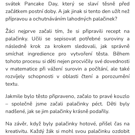
svátek Pancake Day, který se slaví těsně před
začátkem postní doby. A jak jinak si tento den užít než
přípravou a ochutnáváním lahodných palačinek?
Žáci nejprve začali tím, že si připravili recept na
palačinky. Učili se sepisovat potřebné suroviny a
následně krok za krokem sledovali, jak správně
smíchat ingredience pro vytvoření těsta. Během
tohoto procesu si děti nejen procvičily své dovednosti
v matematice při vážení surovin a počítání, ale také
rozvíjely schopnosti v oblasti čtení a porozumění
textu.
Jakmile bylo těsto připraveno, začalo to pravé kouzlo
– společně jsme začali palačinky péct. Děti byly
nadšené, jak se jim palačinky krásně podařily.
Na závěr, když byly palačinky hotové, přišel čas na
kreativitu. Každý žák si mohl svou palačinku ozdobit