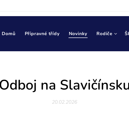
Domů
Přípravné třídy
Novinky
Rodiče
Š
Odboj na Slavičínsk
20.02.2026