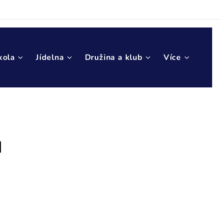
kola
Jídelna
Družina a klub
Více
u