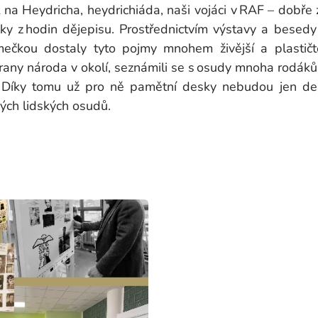
 na Heydricha, heydrichiáda, naši vojáci v RAF – dobře
álky z hodin dějepisu. Prostřednictvím výstavy a besed
ečkou dostaly tyto pojmy mnohem živější a plastičtě
rany národa v okolí, seznámili se s osudy mnoha rodáků, k
. Díky tomu už pro ně pamětní desky nebudou jen de
ých lidských osudů.
. Gabri