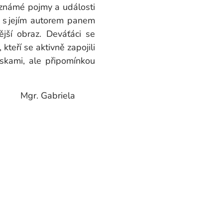
 známé pojmy a události
y s jejím autorem panem
jší obraz. Deváťáci se
teří se aktivně zapojili
skami, ale připomínkou
ela