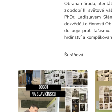
Obrana národa, atentát
z období II. světové v
PhDr. Ladislavem Slám
dozvěděli o činnosti Ob
do boje proti fašismu
hrdinství a komplikovan
Mgr
Šuráňová