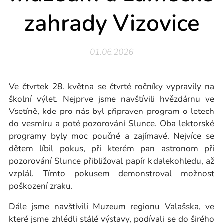
zahrady Vizovice
01.06.2026
Ve čtvrtek 28. května se čtvrté ročníky vypravily na
školní výlet. Nejprve jsme navštívili hvězdárnu ve
Vsetíně, kde pro nás byl připraven program o letech
do vesmíru a poté pozorování Slunce. Oba lektorské
programy byly moc poučné a zajímavé. Nejvíce se
dětem líbil pokus, při kterém pan astronom při
pozorování Slunce přibližoval papír k dalekohledu, až
vzplál. Tímto pokusem demonstroval možnost
poškození zraku.
Dále jsme navštívili Muzeum regionu Valašska, ve
které jsme zhlédli stálé výstavy, podívali se do širého