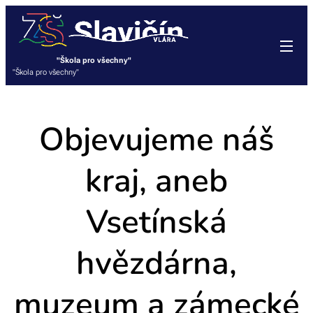
"Škola pro všechny"
"Škola pro všechny"
Objevujeme náš
kraj, aneb
Vsetínská
hvězdárna,
muzeum a zámecké