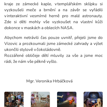
kraje ze zámecké kaple, v templářském sklípku si
vyzkoušeli meče a brnění a na závěr se vyřádili
v interaktivní vesmírné herně pro malé astronauty.
Zde si děti mohly vše vyzkoušet na vlastní kůži
dokonce v maskách a oblecích NASA.
Abychom netrávili čas pouze uvnitř, přejeli jsme do
Vizovic a prozkoumali jsme zámecké zahrady a výlet
ukončili stylově v čokoládovně.
Rozzářené obličeje dětí mluvily za vše a jsme moc
rádi, že nám vše pěkně vyšlo.
Mgr. Veronika Hrbáčková