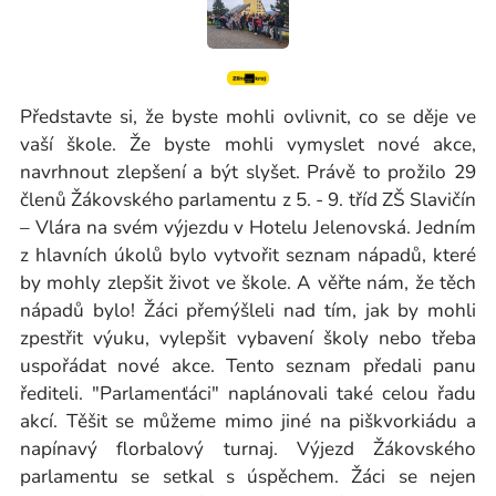
Představte si, že byste mohli ovlivnit, co se děje ve
vaší škole. Že byste mohli vymyslet nové akce,
navrhnout zlepšení a být slyšet. Právě to prožilo 29
členů Žákovského parlamentu z 5. - 9. tříd ZŠ Slavičín
– Vlára na svém výjezdu v Hotelu Jelenovská. Jedním
z hlavních úkolů bylo vytvořit seznam nápadů, které
by mohly zlepšit život ve škole. A věřte nám, že těch
nápadů bylo! Žáci přemýšleli nad tím, jak by mohli
zpestřit výuku, vylepšit vybavení školy nebo třeba
uspořádat nové akce. Tento seznam předali panu
řediteli. "Parlamenťáci" naplánovali také celou řadu
akcí. Těšit se můžeme mimo jiné na piškvorkiádu a
napínavý florbalový turnaj. Výjezd Žákovského
parlamentu se setkal s úspěchem. Žáci se nejen