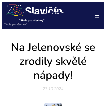
"Škola pro všechny"
"Škola pro všechny"
Na Jelenovské se
zrodily skvělé
nápady!
23.10.2024