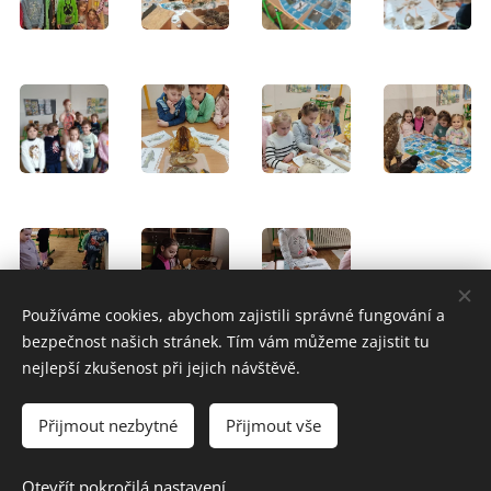
Používáme cookies, abychom zajistili správné fungování a
bezpečnost našich stránek. Tím vám můžeme zajistit tu
nejlepší zkušenost při jejich návštěvě.
Školní web vytvořil team ZŠ Slavičín
Prohlášení o
Přijmout nezbytné
Přijmout vše
přístupnosti
Cookies
Otevřít pokročilá nastavení