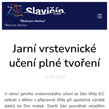
"Škola pro všechny"
"Škola pro všechny"
Jarní vrstevnické
učení plné tvoření
10.05.2026
V rámci jarního vrstevnického učení se žáci třídy 6.C
setkali s dětmi z přípravné třídy při společné výrobě
dárků ke Dni matek. Starší žáci pomáhali mladším