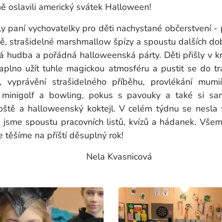
ně oslavili americký svátek Halloween!
 paní vychovatelky pro děti nachystané občerstvení - 
ě, strašidelné marshmallow špízy a spoustu dalších dob
á hudba a pořádná halloweenská párty. Děti přišly v k
aplno užít tuhle magickou atmosféru a pustit se do tra
í, vyprávění strašidelného příběhu, provlékání mumi
minigolf a bowling, pokus s pavouky a také si sam
oště a halloweenský koktejl. V celém týdnu se nesla
li jsme spoustu pracovních listů, kvízů a hádanek. Vše
e těšíme na příští děsuplný rok!
Kvasnicová