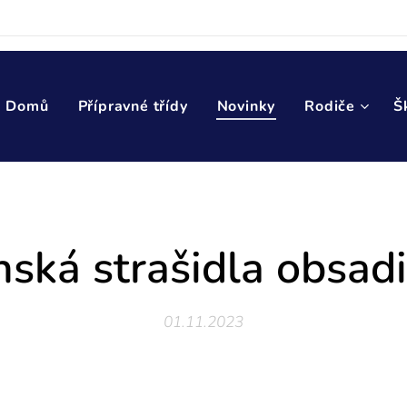
Domů
Přípravné třídy
Novinky
Rodiče
Š
ká strašidla obsadi
01.11.2023