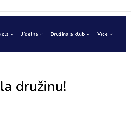
kola
Jídelna
Družina a klub
Více
la družinu!