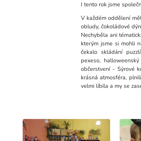
I tento rok jsme společ
V každém oddělení měly
obludy, čokoládové dýn
Nechyběla ani tématick
kterým jsme si mohli n
čekalo skládání puzzl
pexeso, halloweenský 
občerstvení - Sýrové k
krásná atmosféra, plni
velmi líbila a my se zas
Nela 