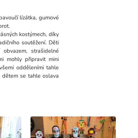
pavoučí lízátka, gumové
rot.
rásných kostýmech, díky
dičního soutěžení. Děti
í obvazem, strašidelné
i mohly připravit mini
 všemi odděleními tahle
m dětem se tahle oslava