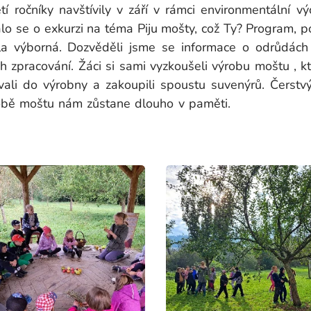
í ročníky navštívily v září v rámci environmentální 
o se o exkurzi na téma Piju mošty, což Ty? Program, po
la výborná. Dozvěděli jsme se informace o odrůdác
h zpracování. Žáci si sami vyzkoušeli výrobu moštu , k
ali do výrobny a zakoupili spoustu suvenýrů. Čerstv
ři výrobě moštu nám zůstane dlouho v 