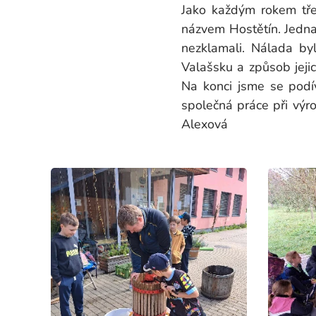
Jako každým rokem třet
názvem Hostětín. Jednal
nezklamali. Nálada by
Valašsku a způsob jejic
Na konci jsme se podív
společná práce p
Alexová