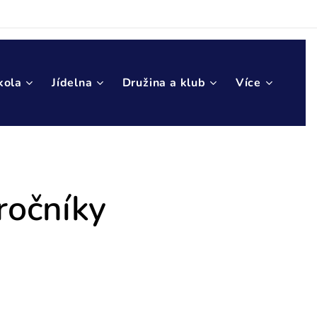
kola
Jídelna
Družina a klub
Více
 ročníky