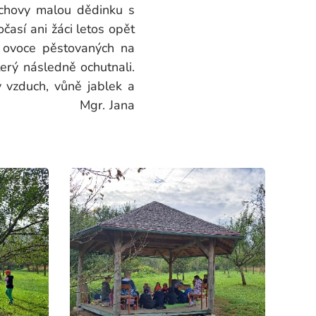
výchovy malou dědinku s
časí ani žáci letos opět
h ovoce pěstovaných na
terý následně ochutnali.
ý vzduch, vůně jablek a
paměti. Mgr. Jana