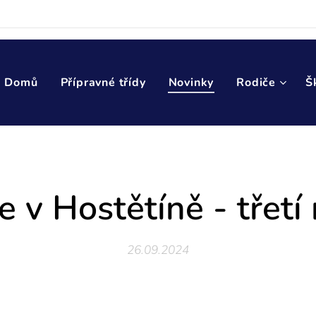
Domů
Přípravné třídy
Novinky
Rodiče
Š
 v Hostětíně - třetí
26.09.2024