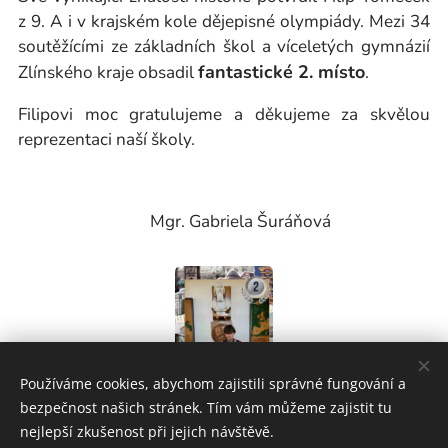
z 9. A i v krajském kole dějepisné olympiády. Mezi 34
soutěžícími ze základních škol a víceletých gymnázií
fantastické 2. místo
Zlínského kraje obsadil
.
Filipovi moc gratulujeme a děkujeme za skvělou
reprezentaci naší školy.
Mgr. Gabriela Šuráňová
Používáme cookies, abychom zajistili správné fungování a
bezpečnost našich stránek. Tím vám můžeme zajistit tu
nejlepší zkušenost při jejich návštěvě.