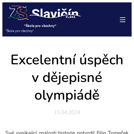
"Škola pro všechny"
"Škola pro všechny"
Excelentní úspěch
v dějepisné
olympiádě
15.04.2024
Své vynikající znalosti historie potvrdil Filip Tomeček