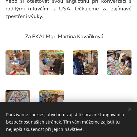
nebo si otestovat svou angličtinu při konverzaci s
rodilými mluvčími z USA. Děkujeme za zajímavé
zpestření výuky.
Za PKAJ Mgr. Martina Kovaříková
Používáme cookies, abychom zajistili správné fungování a
bezpečnost našich stránek. Tím vám můžeme zajistit tu
nejlepší zkušenost při jejich návštěvě.