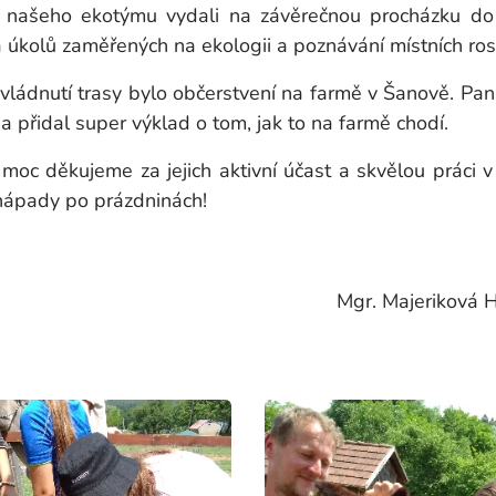
é našeho ekotýmu vydali na závěrečnou procházku do
 úkolů zaměřených na ekologii a poznávání místních rostl
ádnutí trasy bylo občerstvení na farmě v Šanově. Pan 
 přidal super výklad o tom, jak to na farmě chodí.
c děkujeme za jejich aktivní účast a skvělou práci v
nápady po prázdninách!
eriková Hana a Mgr.