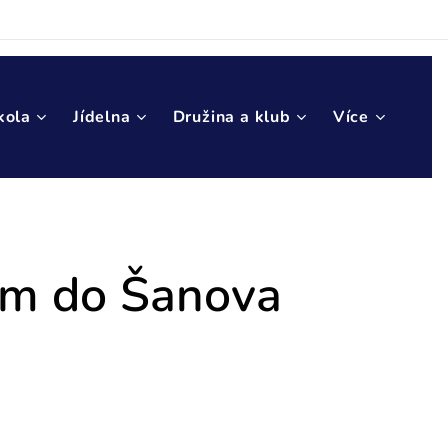
kola
Jídelna
Družina a klub
Více
tem do Šanova