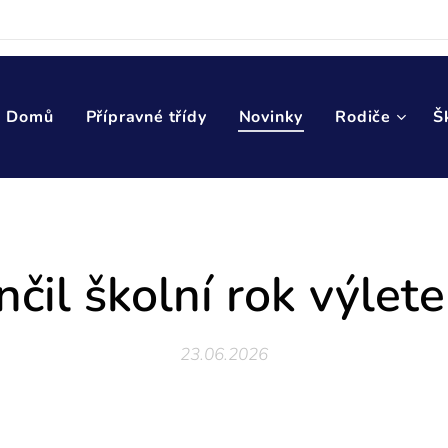
Domů
Přípravné třídy
Novinky
Rodiče
Š
čil školní rok výle
23.06.2026