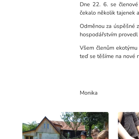
Dne 22. 6. se členov
čekalo několik tajenek a
Odměnou za úspěšné zvl
hospodářstvím provedl a
Všem členům ekotýmu mo
teď se těšíme na nové 
Mgr. Maj
Monika