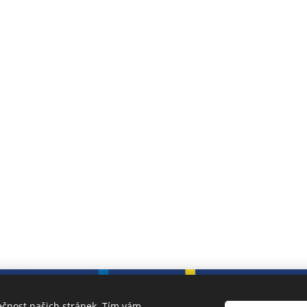
Školní web vytvořil team ZŠ Slavičín
Prohlášení o přístupnosti
ečnost našich stránek. Tím vám