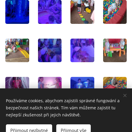
Používáme cookies, abychom zajistili správné fungování a
bezpečnost našich stránek. Tím vám můžeme zajistit tu
nejlepší zkušenost při jejich návštěvě.
Školní web vytvořil team ZŠ Slavičín
Prohlášení o
Přijmout nezbytné
Přijmout vše