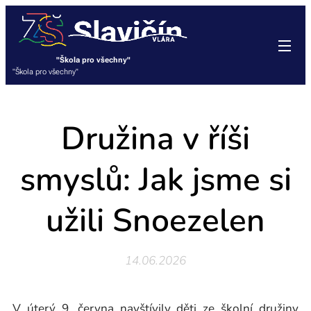
"Škola pro všechny"
"Škola pro všechny"
Druž
ina v říši
smyslů: Jak jsme si
užili Snoezelen
14.06.2026
V úterý 9. června navštívily děti ze školní družiny