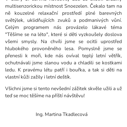
multisenzorickou místnost Snoezelen. Čekalo tam na
ně kouzelné relaxační prostředí plné barevných
světýlek, uklidňujících zvuků a podmanivých vůní.
Celým programem nás provázelo lákavé téma
"Těšíme se na léto", které si děti vyzkoušely doslova
všemi smysly. Na chvíli jsme se ocitli uprostřed
hlubokého provoněného lesa. Pomyslně jsme se
přenesli k moři, kde nás ovíval teplý letní větřík,
ochutnávali jsme slanou vodu a chladili se kostkami
ledu. K pravému létu patří i bouřka, a tak si děti na
vlastní kůži zažily i letní deštík.
Všichni jsme si tento nevšední zážitek skvěle užili a už
teď se moc těšíme na příští návštěvu!
Ing. Martina Tkadlecová