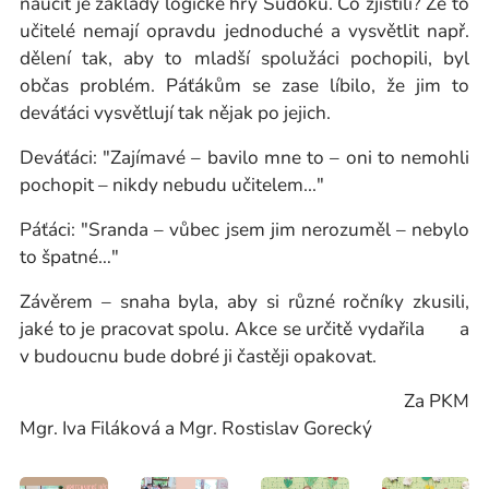
naučit je základy logické hry Sudoku. Co zjistili? Že to
učitelé nemají opravdu jednoduché a vysvětlit např.
dělení tak, aby to mladší spolužáci pochopili, byl
občas problém. Páťákům se zase líbilo, že jim to
deváťáci vysvětlují tak nějak po jejich.
Deváťáci: "Zajímavé – bavilo mne to – oni to nemohli
pochopit – nikdy nebudu učitelem..."
Páťáci: "Sranda – vůbec jsem jim nerozuměl – nebylo
to špatné…"
Závěrem – snaha byla, aby si různé ročníky zkusili,
jaké to je pracovat spolu. Akce se určitě vydařila a
v budoucnu bude dobré ji častěji opakovat.
Za PKM
Mgr. Iva Filáková a Mgr. Rostislav Gorecký