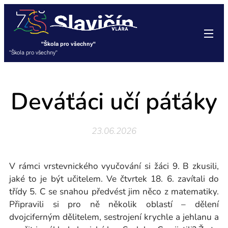
"Škola pro všechny"
"Škola pro všechny"
Deváťáci učí páťáky
23.06.2026
V rámci vrstevnického vyučování si žáci 9. B zkusili,
jaké to je být učitelem. Ve čtvrtek 18. 6. zavítali do
třídy 5. C se snahou předvést jim něco z matematiky.
Připravili si pro ně několik oblastí – dělení
dvojciferným dělitelem, sestrojení krychle a jehlanu a