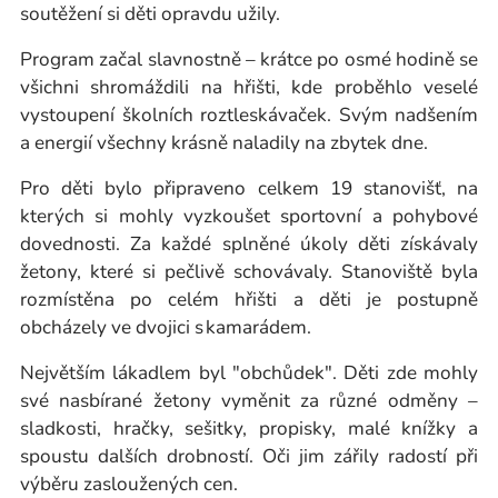
soutěžení si děti opravdu užily.
Program začal slavnostně – krátce po osmé hodině se
všichni shromáždili na hřišti, kde proběhlo veselé
vystoupení školních roztleskávaček. Svým nadšením
a energií všechny krásně naladily na zbytek dne.
Pro děti bylo připraveno celkem 19 stanovišť, na
kterých si mohly vyzkoušet sportovní a pohybové
dovednosti. Za každé splněné úkoly děti získávaly
žetony, které si pečlivě schovávaly. Stanoviště byla
rozmístěna po celém hřišti a děti je postupně
obcházely ve dvojici s kamarádem.
Největším lákadlem byl "obchůdek". Děti zde mohly
své nasbírané žetony vyměnit za různé odměny –
sladkosti, hračky, sešitky, propisky, malé knížky a
spoustu dalších drobností. Oči jim zářily radostí při
výběru zasloužených cen.