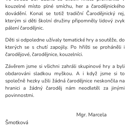
kouzelné místo plné smíchu, her a čarodějnického
dovádění. Konal se totiž tradiční Čarodějnický rej,
kterým si děti školní družiny připomněly lidový zvyk
pálení čarodějnic.
Děti si odpoledne užívaly tematické hry a soutěže, do
kterých se s chutí zapojily. Po hřišti se proháněli i
čarodějové, čarodějnice, kouzelníci.
Závěrem jsme si všichni zahráli skupinové hry a byli
obdarováni sladkou myškou. A i když jsme si to
společně hezky užili žádná čarodějnice neskončila na
hranici a žádný čaroděj nám neodletěl za jinými
povinnostmi.
Mgr. Marcela
Šmotková