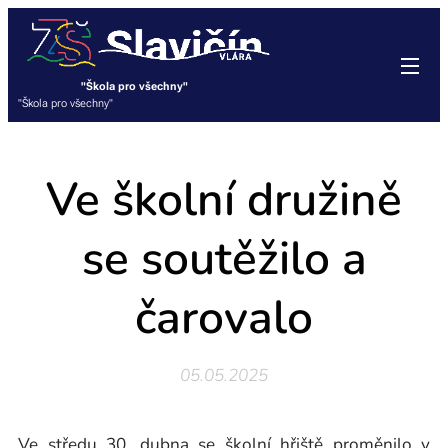
"Škola pro všechny"
"Škola pro všechny"
Ve školní družině
se soutěžilo a
čarovalo
05.05.2025
Ve středu 30. dubna se školní hřiště proměnilo v