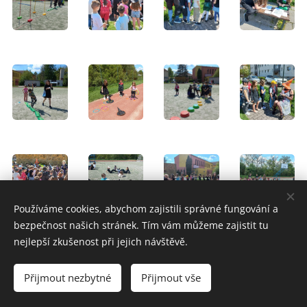
Používáme cookies, abychom zajistili správné fungování a
bezpečnost našich stránek. Tím vám můžeme zajistit tu
nejlepší zkušenost při jejich návštěvě.
Školní web vytvořil team ZŠ Slavičín
Prohlášení o
Přijmout nezbytné
Přijmout vše
přístupnosti