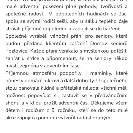
malé adventní posezení plné pohody, tvořivosti a
společné radosti. V odpoledních hodinách se žáci
spolu se svými rodiči sešli, aby u šálku teplého čaje
strávili příjemné odpoledne a zapojili se do tvoření.
Společně vyráběli vánoční přání pro seniory, která
budou předána klientům zařízení Domov seniorů
Pozlovice. Každé přání vznikalo s myšlenkou potěšit,
zahřát u srdce a připomenout, že na seniory někdo
myslí, zejména v adventním čase.
Příjemnou atmosféru podpořily i maminky, které
přinesly domácí cukroví a další dobroty. U společného
stolu panovala klidná a přátelská nálada; všichni měli
možnost popovídat si, zastavit se v předvánočním
shonu a v klidu prožít adventní čas. Děkujeme všem
dětem i rodičům z 5. ročníku, kteří se do této milé
akce zapojili a pomohli vytvořit radost druhým.