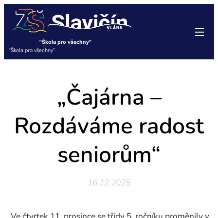
"Škola pro všechny"
"Škola pro všechny"
„Čajárna –
Rozdáváme radost
seniorům“
16.12.2025
Ve čtvrtek 11. prosince se třídy 5. ročníku proměnily v