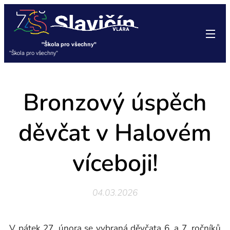
"Škola pro všechny"
"Škola pro všechny"
Bronzový úspěch
děvčat v Halovém
víceboji!
04.03.2026
V pátek 27. února se vybraná děvčata 6. a 7. ročníků