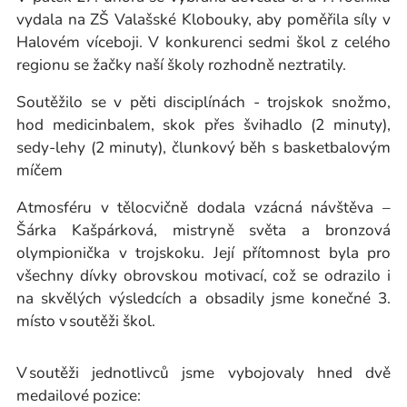
vydala na ZŠ Valašské Klobouky, aby poměřila síly v
Halovém víceboji. V konkurenci sedmi škol z celého
regionu se žačky naší školy rozhodně neztratily.
Soutěžilo se v pěti disciplínách - trojskok snožmo,
hod medicinbalem, skok přes švihadlo (2 minuty),
sedy-lehy (2 minuty), člunkový běh s basketbalovým
míčem
Atmosféru v tělocvičně dodala vzácná návštěva –
Šárka Kašpárková, mistryně světa a bronzová
olympionička v trojskoku. Její přítomnost byla pro
všechny dívky obrovskou motivací, což se odrazilo i
na skvělých výsledcích a obsadily jsme konečné 3.
místo v soutěži škol.
V soutěži jednotlivců jsme vybojovaly hned dvě
medailové pozice: