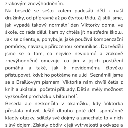
zrakovým znevýhodněním.
Na besedě se sešlo kolem padesáti dětí z naší
družinky, od přípravné až po čtvrtou třídu. Zjistili jsme,
jak vypadá takový normální den Viktorky doma, ve
škole, co ráda dělá, kam by chtěla jít na střední školu.
Jak se orientuje, pohybuje, jaké používá kompenzační
pomůcky, navazuje přirozenou komunikaci. Dozvěděli
jsme se o tom, co nejvíce nevidomé a zrakově
znevýhodněné omezuje, co jim v jejich postižení
pomáhá a také, jak k nevidomému člověku
přistupovat, když ho potkáme na ulici. Seznámili jsme
se s Braillovým písmem. Viktorka nám chvíli četla z
knih a ukázala i početní příklady. Děti si měly možnost
vyzkoušet procházku s bílou holí.
Beseda ale neskončila v okamžiku, kdy Viktorka
přestala mluvit. Ještě dlouho poté děti spontánně
kladly otázky, sdílely své dojmy a zanechalo to v nich
silný dojem. Získaly obdiv k její vytrvalosti a odvaze a