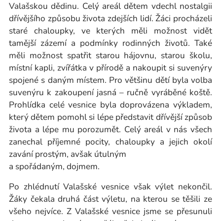
Valašskou dědinu. Celý areál dětem vdechl nostalgii
dřívějšího způsobu života zdejších lidí. Žáci procházeli
staré chaloupky, ve kterých měli možnost vidět
tamější zázemí a podmínky rodinných životů. Také
měli možnost spatřit starou hájovnu, starou školu,
místní kapli, zvířátka v přírodě a nakoupit si suvenýry
spojené s daným místem. Pro většinu dětí byla volba
suvenýru k zakoupení jasná – ručně vyráběné koště.
Prohlídka celé vesnice byla doprovázena výkladem,
který dětem pomohl si lépe představit dřívější způsob
života a lépe mu porozumět. Celý areál v nás všech
zanechal příjemné pocity, chaloupky a jejich okolí
zavání prostým, avšak útulným
a spořádaným, dojmem.
Po zhlédnutí Valašské vesnice však výlet nekončil.
Žáky čekala druhá část výletu, na kterou se těšili ze
všeho nejvíce. Z Valašské vesnice jsme se přesunuli