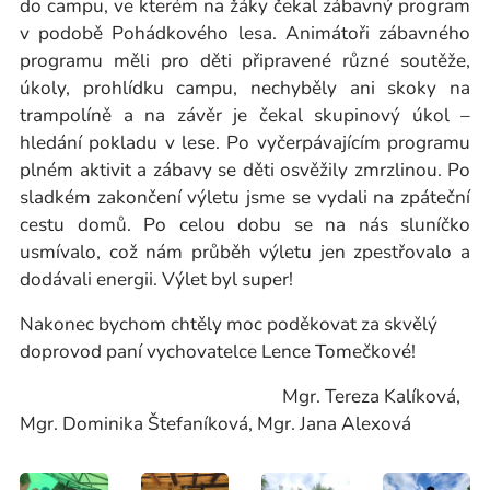
do campu, ve kterém na žáky čekal zábavný program
v podobě Pohádkového lesa. Animátoři zábavného
programu měli pro děti připravené různé soutěže,
úkoly, prohlídku campu, nechyběly ani skoky na
trampolíně a na závěr je čekal skupinový úkol –
hledání pokladu v lese. Po vyčerpávajícím programu
plném aktivit a zábavy se děti osvěžily zmrzlinou. Po
sladkém zakončení výletu jsme se vydali na zpáteční
cestu domů. Po celou dobu se na nás sluníčko
usmívalo, což nám průběh výletu jen zpestřovalo a
dodávali energii. Výlet byl super!
Nakonec bychom chtěly moc poděkovat za skvělý
doprovod paní vychovatelce Lence Tomečkové!
Mgr. Tereza Kalíková,
Mgr. Dominika Štefaníková, Mgr. Jana Alexová