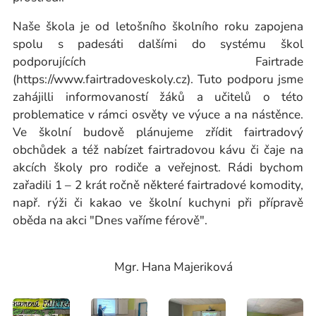
Naše škola je od letošního školního roku zapojena
spolu s padesáti dalšími do systému škol
podporujících Fairtrade
(https://www.fairtradoveskoly.cz). Tuto podporu jsme
zahájilli informovaností žáků a učitelů o této
problematice v rámci osvěty ve výuce a na nástěnce.
Ve školní budově plánujeme zřídit fairtradový
obchůdek a též nabízet fairtradovou kávu či čaje na
akcích školy pro rodiče a veřejnost. Rádi bychom
zařadili 1 – 2 krát ročně některé fairtradové komodity,
např. rýži či kakao ve školní kuchyni při přípravě
oběda na akci "Dnes vaříme férově".
Mgr. Hana Majeriková