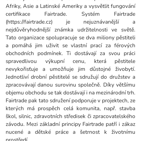
Afriky, Asie a Latinské Ameriky a vysvětlit fungování
certifikace Fairtrade. Systém Fairtrade
(https://fairtrade.cz) je nejuznávanější a
nejdůvěryhodnější známka udržitelnosti ve světě.
Tato organizace spolupracuje se dva miliony pěstiteli
a pomáhá jim uživit se vlastní prací za férových
obchodních podmínek. Ti dostávají za svou práci
spravedlivou výkupní cenu, která pěstitele
nevykořisťuje a umožňuje jim důstojné živobytí.
Jednotliví drobní pěstitelé se sdružují do družstev a
zpracovávají danou surovinu společně. Díky většímu
objemu obchodu se tak dostávají i na mezinárodní trh.
Fairtrade pak tato sdružení podporuje v projektech, ze
kterých má prospěch celá komunita, např. stavba
škol, silnic, zdravotních středisek či zpracovatelského
závodu. Mezi základní principy Fairtrade patří i zákaz
nucené a dětské práce a šetrnost k životnímu
prostředí.